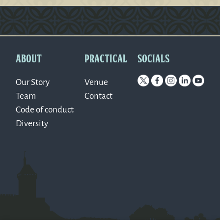
Version: 0.1.270
ABOUT
PRACTICAL
SOCIALS
Our Story
Venue
Team
Contact
Code of conduct
Diversity